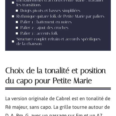
Enchaînements d’accords Petite Marie : travailler
les transitions
Doigts pivots et basses simplifiées
Rythmique guitare folk de Petite Marie par paliers
Palier 1 : battement en noires
Palier 2 : ajout des croches
Palier 3 : accents folk
Structure couplet-refrain et accords spécifiques
de la chanson
Choix de la tonalité et position
du capo pour Petite Marie
La version originale de Cabrel est en tonalité de
Ré majeur, sans capo. La grille tourne autour de
D, A, Bm, G, avec un passage sur Em et un A7