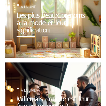
À LA UNE
Les plus beaux prénoms
à la mode et leur
signification
À LA UNE
Millenials : quelle est leur