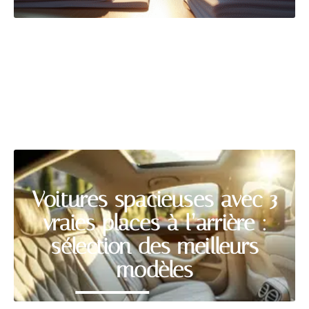
VÉHICULES
Découvrir
Voitures spacieuses avec 3
vraies places à l’arrière :
sélection des meilleurs
modèles