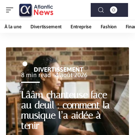
À la une
Divertissement
Entreprise
Fashion
Fina
DIVERTISSEMENT
8 min read
4 août 2026
Lââm chanteuse face
au deuil : comment la
musique l’a aidée à
tenir