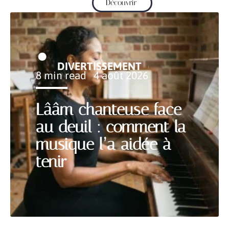
Découvrir
DIVERTISSEMENT
8 min read
4 août 2026
Lââm chanteuse face
au deuil : comment la
musique l’a aidée à
tenir