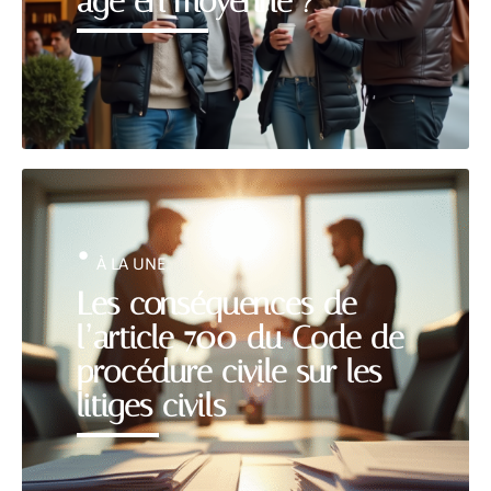
âge en moyenne ?
À LA UNE
Les conséquences de
l’article 700 du Code de
procédure civile sur les
litiges civils