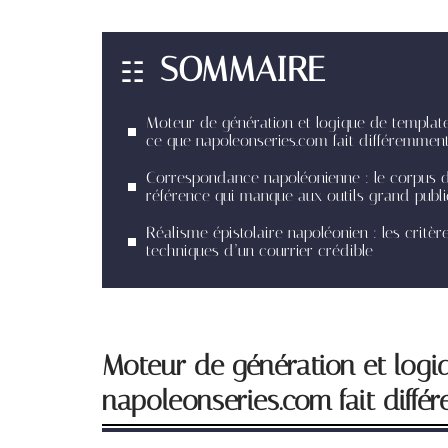
SOMMAIRE
Moteur de génération et logique de template
ce que napoleonseries.com fait différemmen
Correspondance napoléonienne : le corpus 
référence qui manque aux outils grand publi
Réalisme épistolaire napoléonien : les critèr
techniques d’un courrier crédible
Moteur de génération et logi
napoleonseries.com fait diffé