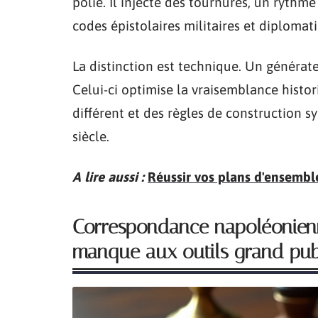
polie. Il injecte des tournures, un rythm
codes épistolaires militaires et diploma
La distinction est technique. Un générate
Celui-ci optimise la vraisemblance histo
différent et des règles de construction 
siècle.
A lire aussi :
Réussir vos plans d'ensembl
Correspondance napoléonienne
manque aux outils grand pub