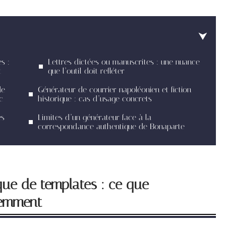
s :
Lettres dictées ou manuscrites : une nuance
t
que l’outil doit refléter
de
Générateur de courrier napoléonien et fiction
c
historique : cas d’usage concrets
es
Limites d’un générateur face à la
correspondance authentique de Bonaparte
que de templates : ce que
remment