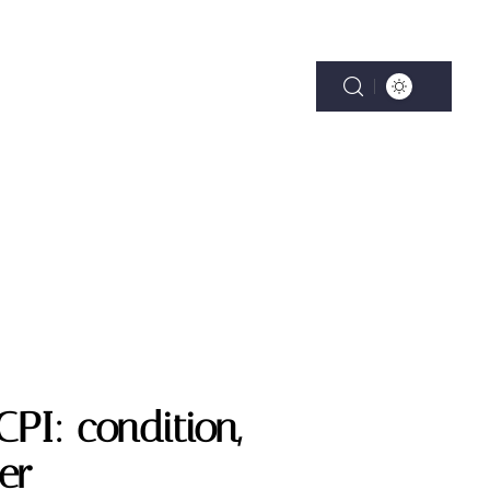
ENTALITÉ
VÉHICULES
VITALITÉ
PI: condition,
ter