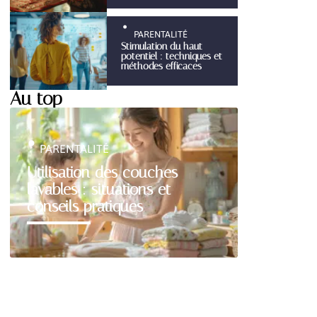
PARENTALITÉ
Stimulation du haut
potentiel : techniques et
méthodes efficaces
Au top
PARENTALITÉ
Utilisation des couches
lavables : situations et
conseils pratiques