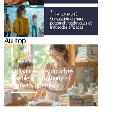
PARENTALITÉ
Stimulation du haut
potentiel : techniques et
méthodes efficaces
Au top
PARENTALITÉ
Utilisation des couches
lavables : situations et
conseils pratiques