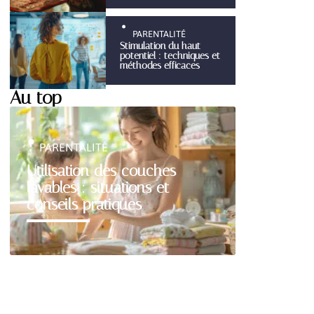
PARENTALITÉ
Stimulation du haut
potentiel : techniques et
méthodes efficaces
Au top
PARENTALITÉ
Utilisation des couches
lavables : situations et
conseils pratiques