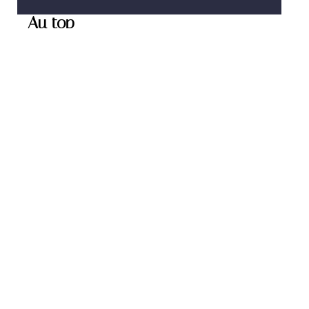
Au top
PARENTALITÉ
Utilisation des couches
lavables : situations et
conseils pratiques