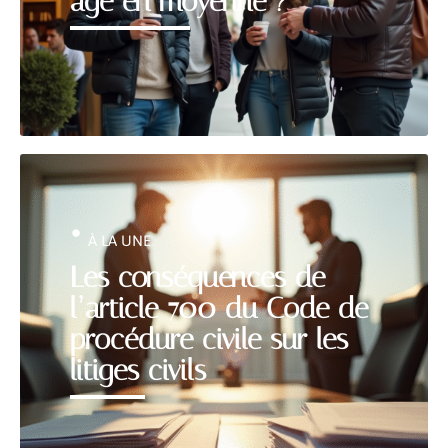
âge en moyenne ?
À LA UNE
Les conséquences de
l’article 700 du Code de
procédure civile sur les
litiges civils