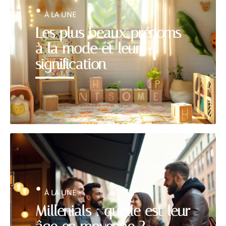
À LA UNE
Les plus beaux prénoms
à la mode et leur
signification
À LA UNE
Millenials : quelle est leur