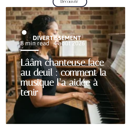
Découvrir
DIVERTISSEMENT
8 min read
4 août 2026
Lââm chanteuse face
au deuil : comment la
musique l’a aidée à
tenir