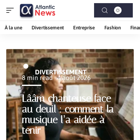
À la une
Divertissement
Entreprise
Fashion
Fina
DIVERTISSEMENT
8 min read
4 août 2026
Lââm chanteuse face
au deuil : comment la
musique l’a aidée à
tenir