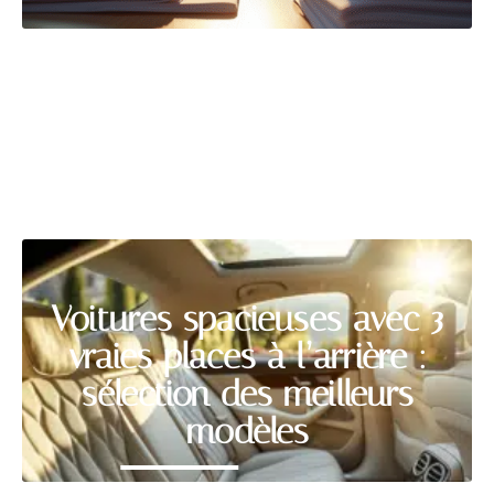
VÉHICULES
Découvrir
Voitures spacieuses avec 3
vraies places à l’arrière :
sélection des meilleurs
modèles